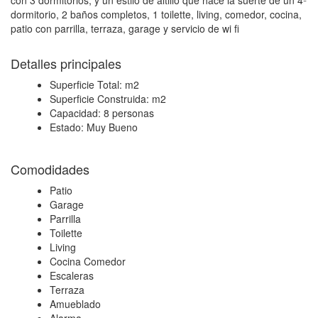
con 3 dormitorios, y un estilo de altillo que hace la suerte de un 4º
dormitorio, 2 baños completos, 1 toilette, living, comedor, cocina,
patio con parrilla, terraza, garage y servicio de wi fi
Detalles principales
Superficie Total:
m2
Superficie Construida:
m2
Capacidad:
8 personas
Estado:
Muy Bueno
Comodidades
Patio
Garage
Parrilla
Toilette
Living
Cocina Comedor
Escaleras
Terraza
Amueblado