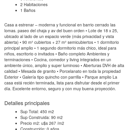
2 Habitaciones
1 Baños
Casa a estrenar – moderna y funcional en barrio cerrado las
lomas. paseo del chaja y av del buen orden • Lote de 18 x 25,
ubicado al lado de un espacio verde (más privacidad y vista
abierta) • 90 m² cubiertos + 27 m² semicubiertos • 1 dormitorio
principal amplio • 1 segundo dormitorio más chico, ideal para
niños, escritorio o invitados • Baño completo Ambientes y
terminaciones • Cocina, comedor y living integrados en un
ambiente único, amplio y super luminoso • Aberturas DVH de alta
calidad • Mesada de granito • Porcelanato en toda la propiedad
Exterior • Galería tipo quincho con parrilla • Parque amplio La
casa está recién terminada, lista para disfrutar desde el primer
día. Excelente entorno, seguro y con muy buena proyección.
Detalles principales
Sup Total:
450 m2
Sup Construida:
90 m2
Precio m2:
u$s 267 /m2
Construcción:
0 años