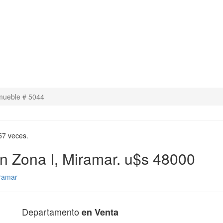
nmueble # 5044
57 veces.
n Zona I, Miramar. u$s 48000
ramar
Departamento
en Venta