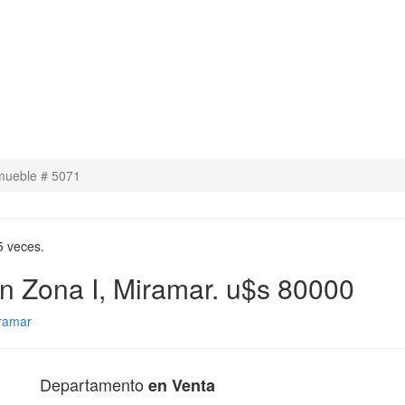
nmueble # 5071
5 veces.
n Zona I, Miramar. u$s 80000
ramar
Departamento
en Venta